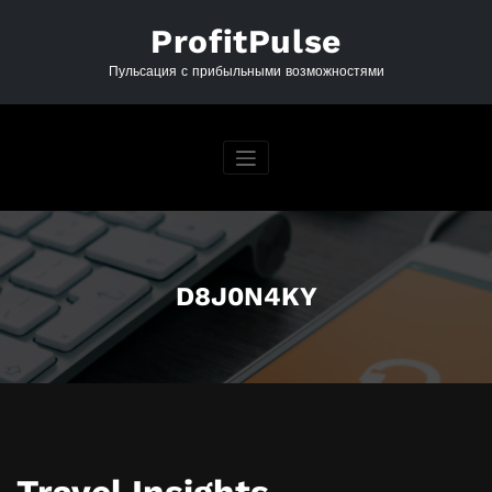
Перейти
к
ProfitPulse
содержимому
Пульсация с прибыльными возможностями
D8J0N4KY