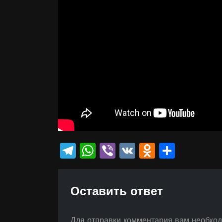
Telegram
WhatsApp
Viber
VK
Odnokla
Отпр
Оставить ответ
Для отправки комментария вам необхо