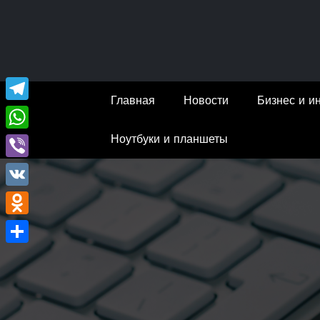
Перейти
к
содержимому
Главная
Новости
Бизнес и и
Telegram
Ноутбуки и планшеты
WhatsApp
Viber
VK
Odnoklassniki
Отправить