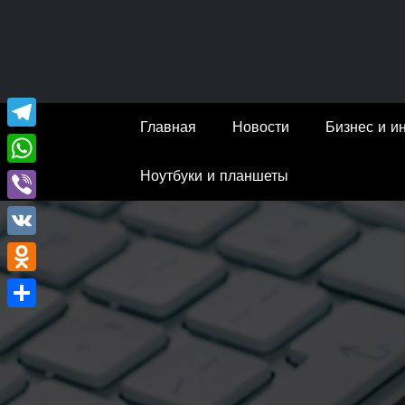
Перейти
к
содержимому
Главная
Новости
Бизнес и и
Telegram
Ноутбуки и планшеты
WhatsApp
Viber
VK
Odnoklassniki
Отправить