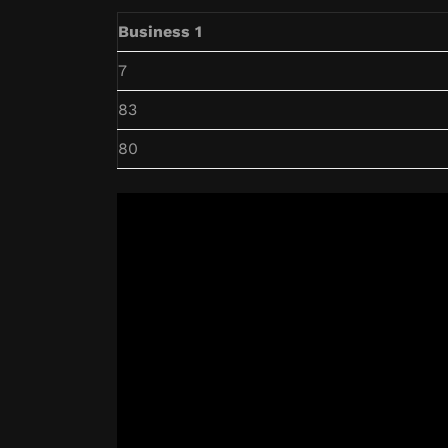
Business 1
7
83
80