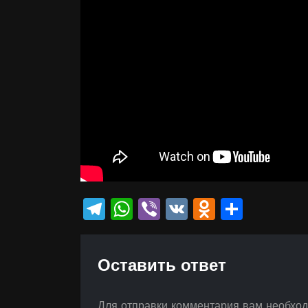
Telegram
WhatsApp
Viber
VK
Odnokla
Отпр
Оставить ответ
Для отправки комментария вам необхо