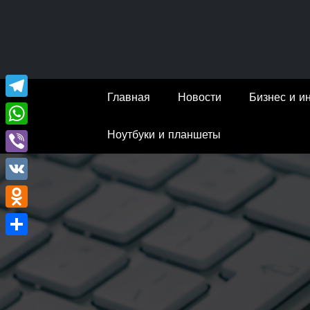
Перейти
к
содержимому
Главная
Новости
Бизнес и и
Telegram
Ноутбуки и планшеты
WhatsApp
Viber
VK
Odnoklassniki
Отправить