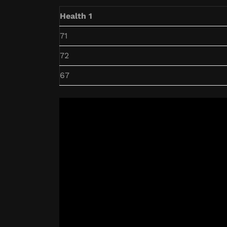
Health 1
71
72
67