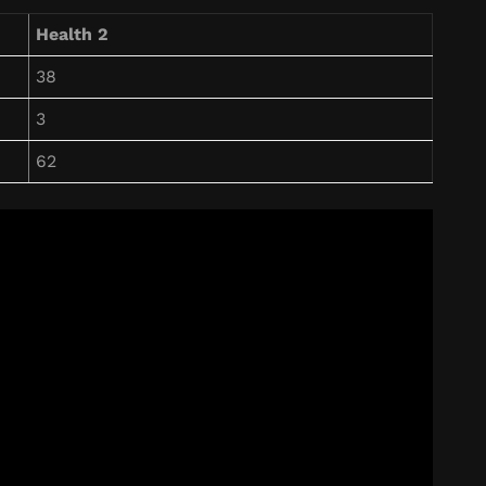
Health 2
38
3
62