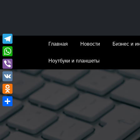
Перейти
к
содержимому
Главная
Новости
Бизнес и и
Telegram
Ноутбуки и планшеты
WhatsApp
Viber
VK
Odnoklassniki
Отправить