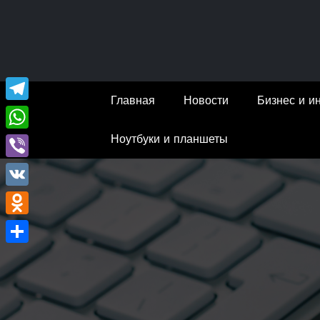
Перейти
к
содержимому
Главная
Новости
Бизнес и и
Telegram
Ноутбуки и планшеты
WhatsApp
Viber
VK
Odnoklassniki
Отправить