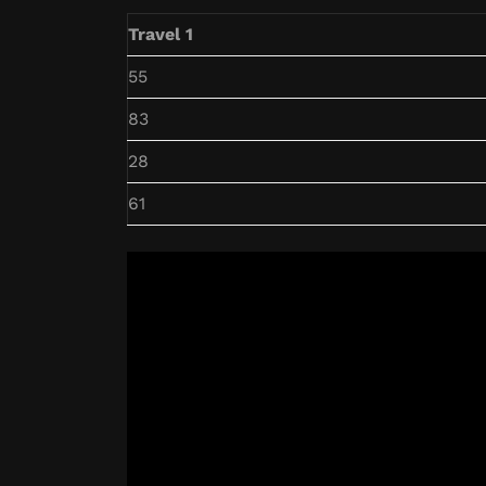
Travel 1
55
83
28
61