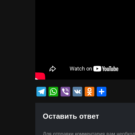
Telegram
WhatsApp
Viber
VK
Odnokla
Отпр
Оставить ответ
Для отправки комментария вам необхо