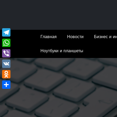
Перейти
к
содержимому
Главная
Новости
Бизнес и и
Telegram
Ноутбуки и планшеты
WhatsApp
Viber
VK
Odnoklassniki
Отправить