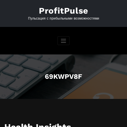
Перейти
к
ProfitPulse
содержимому
Пульсация с прибыльными возможностями
69KWPV8F