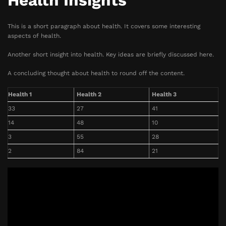
Health Insights
This is a short paragraph about health. It covers some interesting
aspects of health.
Another short insight into health. Key ideas are briefly discussed here.
A concluding thought about health to round off the content.
Health 1
Health 2
Health 3
33
27
41
14
48
10
3
55
28
2
84
21