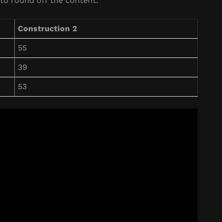
to round off the content.
Construction 2
55
39
53