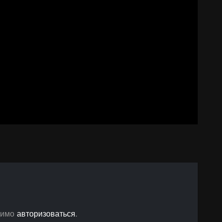
ssniki
авить
димо
авторизоваться
.