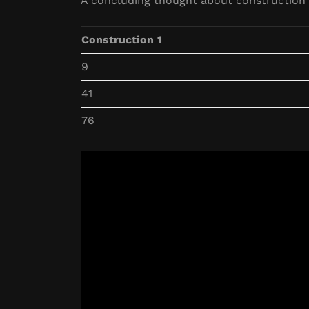
A concluding thought about construction 
Construction 1
9
41
76