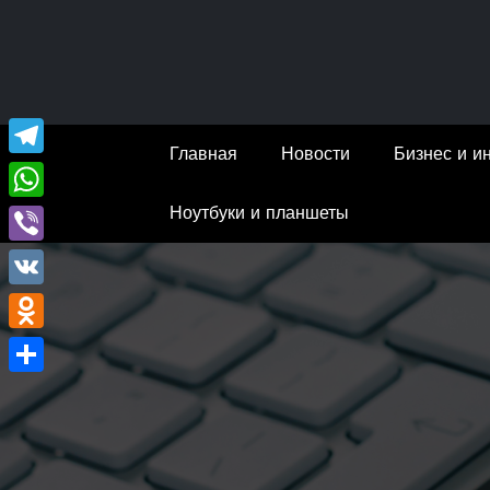
Перейти
к
содержимому
Главная
Новости
Бизнес и и
Telegram
Ноутбуки и планшеты
WhatsApp
Viber
VK
Odnoklassniki
Отправить